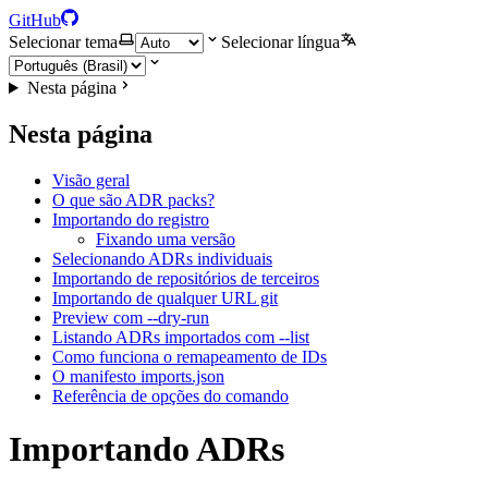
GitHub
Selecionar tema
Selecionar língua
Nesta página
Nesta página
Visão geral
O que são ADR packs?
Importando do registro
Fixando uma versão
Selecionando ADRs individuais
Importando de repositórios de terceiros
Importando de qualquer URL git
Preview com --dry-run
Listando ADRs importados com --list
Como funciona o remapeamento de IDs
O manifesto imports.json
Referência de opções do comando
Importando ADRs