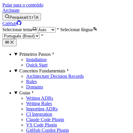
Pular para o conteúdo
Archgate
Pesquisar
Ctrl
K
GitHub
Selecionar tema
Selecionar língua
Primeiros Passos
Installation
Quick Start
Conceitos Fundamentais
Architecture Decision Records
Rules
Domains
Guias
Writing ADRs
Writing Rules
Importing ADRs
CI Integration
Claude Code Plugin
VS Code Plugin
GitHub Copilot Plugin