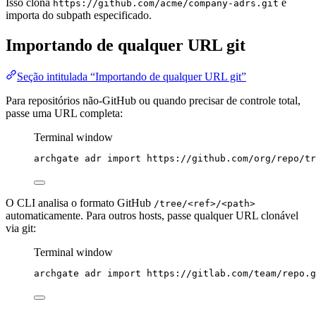
Isso clona
e
https://github.com/acme/company-adrs.git
importa do subpath especificado.
Importando de qualquer URL git
Seção intitulada “Importando de qualquer URL git”
Para repositórios não-GitHub ou quando precisar de controle total,
passe uma URL completa:
Terminal window
archgate
adr
import
https://github.com/org/repo/tr
O CLI analisa o formato GitHub
/tree/<ref>/<path>
automaticamente. Para outros hosts, passe qualquer URL clonável
via git:
Terminal window
archgate
adr
import
https://gitlab.com/team/repo.g