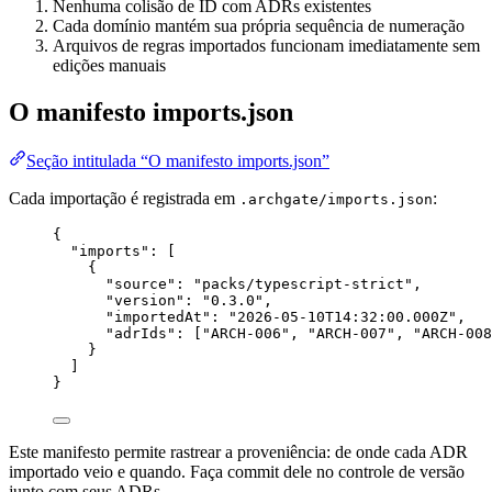
Nenhuma colisão de ID com ADRs existentes
Cada domínio mantém sua própria sequência de numeração
Arquivos de regras importados funcionam imediatamente sem
edições manuais
O manifesto imports.json
Seção intitulada “O manifesto imports.json”
Cada importação é registrada em
:
.archgate/imports.json
{
"imports"
: [
{
"source"
: 
"
packs/typescript-strict
"
,
"version"
: 
"
0.3.0
"
,
"importedAt"
: 
"
2026-05-10T14:32:00.000Z
"
,
"adrIds"
: [
"
ARCH-006
"
, 
"
ARCH-007
"
, 
"
ARCH-008
}
]
}
Este manifesto permite rastrear a proveniência: de onde cada ADR
importado veio e quando. Faça commit dele no controle de versão
junto com seus ADRs.