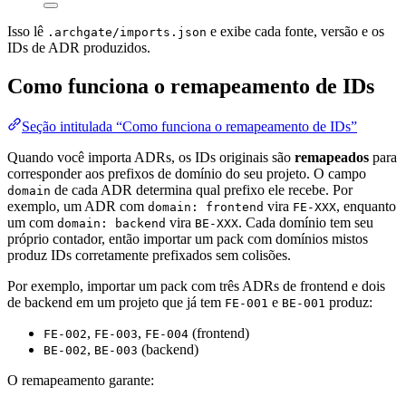
Isso lê
e exibe cada fonte, versão e os
.archgate/imports.json
IDs de ADR produzidos.
Como funciona o remapeamento de IDs
Seção intitulada “Como funciona o remapeamento de IDs”
Quando você importa ADRs, os IDs originais são
remapeados
para
corresponder aos prefixos de domínio do seu projeto. O campo
de cada ADR determina qual prefixo ele recebe. Por
domain
exemplo, um ADR com
vira
, enquanto
domain: frontend
FE-XXX
um com
vira
. Cada domínio tem seu
domain: backend
BE-XXX
próprio contador, então importar um pack com domínios mistos
produz IDs corretamente prefixados sem colisões.
Por exemplo, importar um pack com três ADRs de frontend e dois
de backend em um projeto que já tem
e
produz:
FE-001
BE-001
,
,
(frontend)
FE-002
FE-003
FE-004
,
(backend)
BE-002
BE-003
O remapeamento garante: