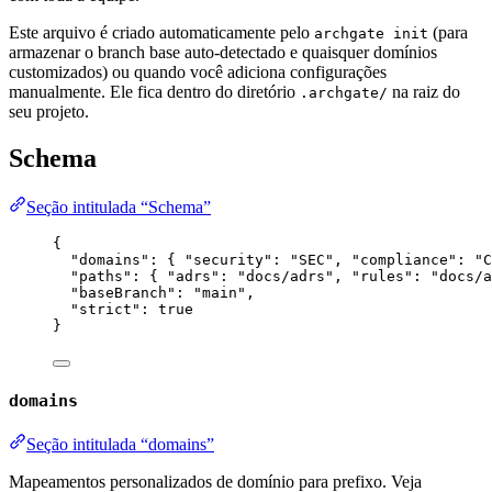
Este arquivo é criado automaticamente pelo
(para
archgate init
armazenar o branch base auto-detectado e quaisquer domínios
customizados) ou quando você adiciona configurações
manualmente. Ele fica dentro do diretório
na raiz do
.archgate/
seu projeto.
Schema
Seção intitulada “Schema”
{
"domains"
: { 
"security"
: 
"
SEC
"
, 
"compliance"
: 
"
C
"paths"
: { 
"adrs"
: 
"
docs/adrs
"
, 
"rules"
: 
"
docs/a
"baseBranch"
: 
"
main
"
,
"strict"
: 
true
}
domains
Seção intitulada “domains”
Mapeamentos personalizados de domínio para prefixo. Veja