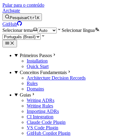
Pular para o conteúdo
Archgate
Pesquisar
Ctrl
K
GitHub
Selecionar tema
Selecionar língua
Primeiros Passos
Installation
Quick Start
Conceitos Fundamentais
Architecture Decision Records
Rules
Domains
Guias
Writing ADRs
Writing Rules
Importing ADRs
CI Integration
Claude Code Plugin
VS Code Plugin
GitHub Copilot Plugin