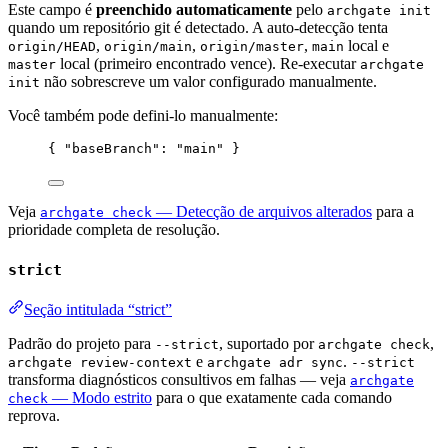
Este campo é
preenchido automaticamente
pelo
archgate init
quando um repositório git é detectado. A auto-detecção tenta
,
,
,
local e
origin/HEAD
origin/main
origin/master
main
local (primeiro encontrado vence). Re-executar
master
archgate
não sobrescreve um valor configurado manualmente.
init
Você também pode defini-lo manualmente:
{ 
"baseBranch"
: 
"
main
"
 }
Veja
— Detecção de arquivos alterados
para a
archgate check
prioridade completa de resolução.
strict
Seção intitulada “strict”
Padrão do projeto para
, suportado por
,
--strict
archgate check
e
.
archgate review-context
archgate adr sync
--strict
transforma diagnósticos consultivos em falhas — veja
archgate
— Modo estrito
para o que exatamente cada comando
check
reprova.