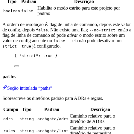
Tipo
Padrão
Descrição
Habilita o modo estrito para este projeto por
boolean
false
padrão
A ordem de resolução é: flag de linha de comando, depois este valor
de config, depois
. Não existe uma flag
, então a
false
--no-strict
flag de linha de comando só pode
ativar
o modo estrito sobre um
valor de config ausente ou
— ela não pode desativar um
false
já configurado.
strict: true
{ 
"strict"
: 
true
 }
paths
Seção intitulada “paths”
Sobrescreve os diretórios padrão para ADRs e regras.
Campo
Tipo
Padrão
Descrição
Caminho relativo para o
adrs
string
.archgate/adrs
diretório de ADRs
Caminho relativo para o
rules
string
.archgate/lint
diretório de regras/lint