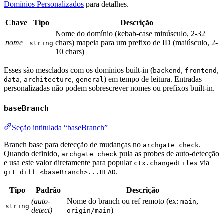
Domínios Personalizados
para detalhes.
Chave
Tipo
Descrição
Nome do domínio (kebab-case minúsculo, 2-32
nome
chars) mapeia para um prefixo de ID (maiúsculo, 2-
string
10 chars)
Esses são mesclados com os domínios built-in (
,
,
backend
frontend
,
,
) em tempo de leitura. Entradas
data
architecture
general
personalizadas não podem sobrescrever nomes ou prefixos built-in.
baseBranch
Seção intitulada “baseBranch”
Branch base para detecção de mudanças no
.
archgate check
Quando definido,
pula as probes de auto-detecção
archgate check
e usa este valor diretamente para popular
via
ctx.changedFiles
.
git diff <baseBranch>...HEAD
Tipo
Padrão
Descrição
(auto-
Nome do branch ou ref remoto (ex:
,
main
string
detect)
)
origin/main