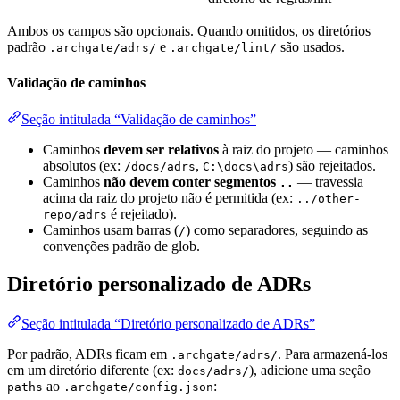
Ambos os campos são opcionais. Quando omitidos, os diretórios
padrão
e
são usados.
.archgate/adrs/
.archgate/lint/
Validação de caminhos
Seção intitulada “Validação de caminhos”
Caminhos
devem ser relativos
à raiz do projeto — caminhos
absolutos (ex:
,
) são rejeitados.
/docs/adrs
C:\docs\adrs
Caminhos
não devem conter segmentos
— travessia
..
acima da raiz do projeto não é permitida (ex:
../other-
é rejeitado).
repo/adrs
Caminhos usam barras (
) como separadores, seguindo as
/
convenções padrão de glob.
Diretório personalizado de ADRs
Seção intitulada “Diretório personalizado de ADRs”
Por padrão, ADRs ficam em
. Para armazená-los
.archgate/adrs/
em um diretório diferente (ex:
), adicione uma seção
docs/adrs/
ao
:
paths
.archgate/config.json