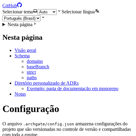
GitHub
Selecionar tema
Selecionar língua
Nesta página
Nesta página
Visão geral
Schema
domains
baseBranch
strict
paths
Diretório personalizado de ADRs
Exemplo: pasta de documentação em monorepo
Notas
Configuração
O arquivo
armazena configurações do
.archgate/config.json
projeto que são versionadas no controle de versão e compartilhadas
com toda a equipe.