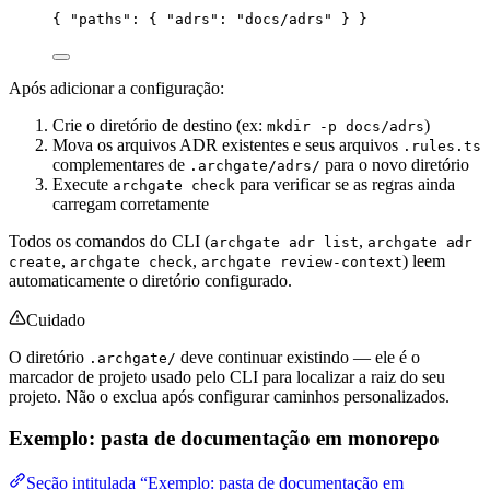
{ 
"paths"
: { 
"adrs"
: 
"
docs/adrs
"
 } }
Após adicionar a configuração:
Crie o diretório de destino (ex:
)
mkdir -p docs/adrs
Mova os arquivos ADR existentes e seus arquivos
.rules.ts
complementares de
para o novo diretório
.archgate/adrs/
Execute
para verificar se as regras ainda
archgate check
carregam corretamente
Todos os comandos do CLI (
,
archgate adr list
archgate adr
,
,
) leem
create
archgate check
archgate review-context
automaticamente o diretório configurado.
Cuidado
O diretório
deve continuar existindo — ele é o
.archgate/
marcador de projeto usado pelo CLI para localizar a raiz do seu
projeto. Não o exclua após configurar caminhos personalizados.
Exemplo: pasta de documentação em monorepo
Seção intitulada “Exemplo: pasta de documentação em