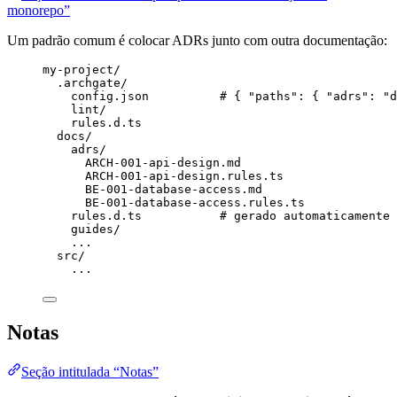
monorepo”
Um padrão comum é colocar ADRs junto com outra documentação:
my-project/
.archgate/
config.json          # { "paths": { "adrs": "d
lint/
rules.d.ts
docs/
adrs/
ARCH-001-api-design.md
ARCH-001-api-design.rules.ts
BE-001-database-access.md
BE-001-database-access.rules.ts
rules.d.ts           # gerado automaticamente 
guides/
...
src/
...
Notas
Seção intitulada “Notas”