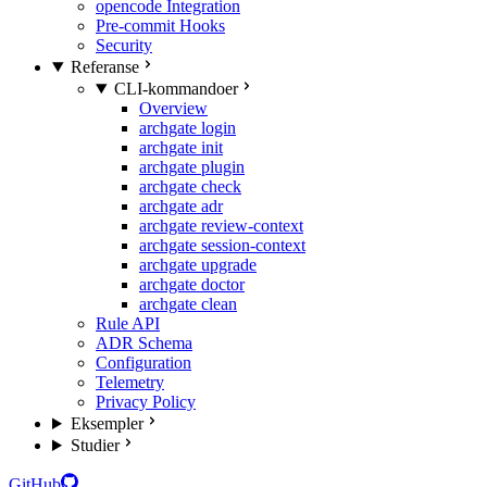
opencode Integration
Pre-commit Hooks
Security
Referanse
CLI-kommandoer
Overview
archgate login
archgate init
archgate plugin
archgate check
archgate adr
archgate review-context
archgate session-context
archgate upgrade
archgate doctor
archgate clean
Rule API
ADR Schema
Configuration
Telemetry
Privacy Policy
Eksempler
Studier
GitHub