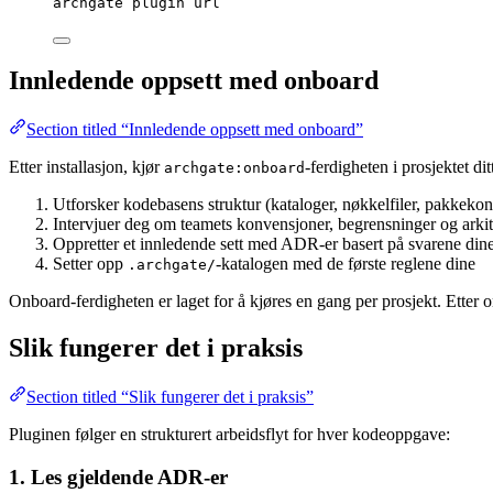
archgate
plugin
url
Innledende oppsett med onboard
Section titled “Innledende oppsett med onboard”
Etter installasjon, kjør
-ferdigheten i prosjektet d
archgate:onboard
Utforsker kodebasens struktur (kataloger, nøkkelfiler, pakkekon
Intervjuer deg om teamets konvensjoner, begrensninger og arkit
Oppretter et innledende sett med ADR-er basert på svarene din
Setter opp
-katalogen med de første reglene dine
.archgate/
Onboard-ferdigheten er laget for å kjøres en gang per prosjekt. Etter 
Slik fungerer det i praksis
Section titled “Slik fungerer det i praksis”
Pluginen følger en strukturert arbeidsflyt for hver kodeoppgave:
1. Les gjeldende ADR-er