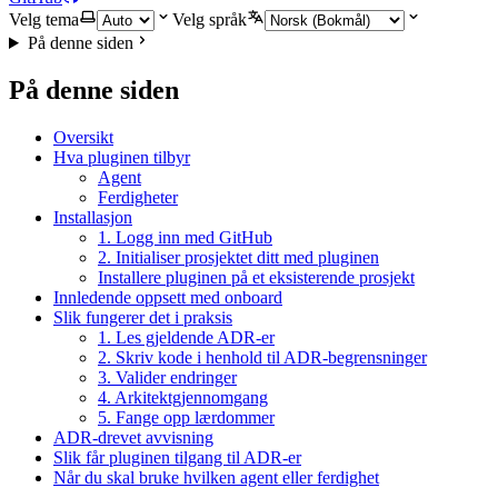
Velg tema
Velg språk
På denne siden
På denne siden
Oversikt
Hva pluginen tilbyr
Agent
Ferdigheter
Installasjon
1. Logg inn med GitHub
2. Initialiser prosjektet ditt med pluginen
Installere pluginen på et eksisterende prosjekt
Innledende oppsett med onboard
Slik fungerer det i praksis
1. Les gjeldende ADR-er
2. Skriv kode i henhold til ADR-begrensninger
3. Valider endringer
4. Arkitektgjennomgang
5. Fange opp lærdommer
ADR-drevet avvisning
Slik får pluginen tilgang til ADR-er
Når du skal bruke hvilken agent eller ferdighet