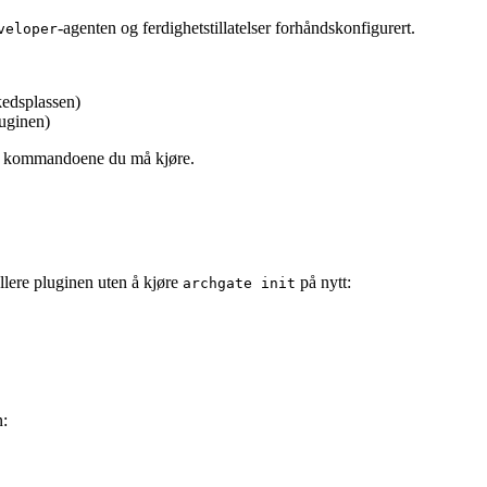
-agenten og ferdighetstillatelser forhåndskonfigurert.
veloper
kedsplassen)
luginen)
le kommandoene du må kjøre.
stallere pluginen uten å kjøre
på nytt:
archgate init
n: