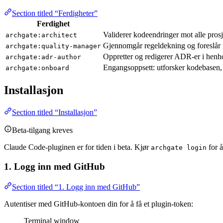
Section titled “Ferdigheter”
Ferdighet
Validerer kodeendringer mot alle pros
archgate:architect
Gjennomgår regeldekning og foreslår
archgate:quality-manager
Oppretter og redigerer ADR-er i henho
archgate:adr-author
Engangsoppsett: utforsker kodebasen, 
archgate:onboard
Installasjon
Section titled “Installasjon”
Beta-tilgang kreves
Claude Code-pluginen er for tiden i beta. Kjør
for å
archgate login
1. Logg inn med GitHub
Section titled “1. Logg inn med GitHub”
Autentiser med GitHub-kontoen din for å få et plugin-token:
Terminal window