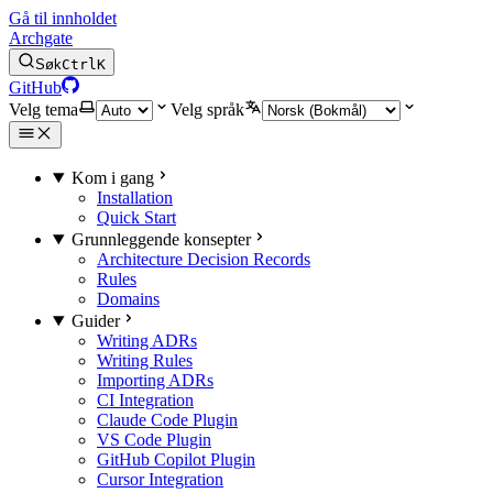
Gå til innholdet
Archgate
Søk
Ctrl
K
GitHub
Velg tema
Velg språk
Kom i gang
Installation
Quick Start
Grunnleggende konsepter
Architecture Decision Records
Rules
Domains
Guider
Writing ADRs
Writing Rules
Importing ADRs
CI Integration
Claude Code Plugin
VS Code Plugin
GitHub Copilot Plugin
Cursor Integration