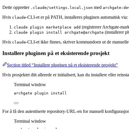
Dette oppretter
med
.claude/settings.local.json
archgate:de
Hvis
-CLI-et er på PATH, installeres pluginen automatisk via:
claude
(registrerer Archgate-mar
claude plugin marketplace add
(installerer p
claude plugin install archgate@archgate
Hvis
-CLI-et ikke finnes, skriver kommandoen ut de manuel
claude
Installere pluginen på et eksisterende prosjekt
Section titled “Installere pluginen på et eksisterende prosjekt”
Hvis prosjektet ditt allerede er initialisert, kan du installere eller rein
Terminal window
archgate
plugin
install
For å få den autentiserte repository-URL-en for manuell konfigurasjo
Terminal window