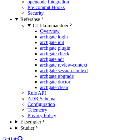
opencode Integration
Pre-commit Hooks
Security
Referanse
CLI-kommandoer
Overview
archgate login
archgate init
archgate plugin
archgate check
archgate adr
archgate review-context
archgate session-context
archgate upgrade
archgate doctor
archgate clean
Rule API
ADR Schema
Configuration
Telemetry
Privacy Policy
Eksempler
Studier
GitHub