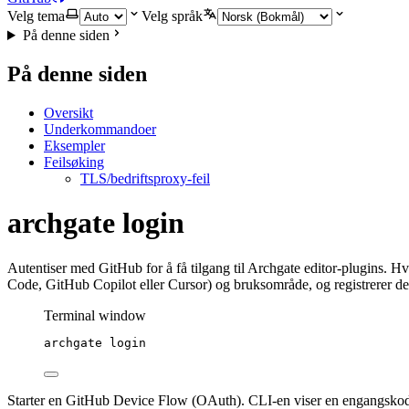
Velg tema
Velg språk
På denne siden
På denne siden
Oversikt
Underkommandoer
Eksempler
Feilsøking
TLS/bedriftsproxy-feil
archgate login
Autentiser med GitHub for å få tilgang til Archgate editor-plugins. H
Code, GitHub Copilot eller Cursor) og bruksområde, og registrerer deg
Terminal window
archgate
login
Starter en GitHub Device Flow (OAuth). CLI-en viser en engangskode