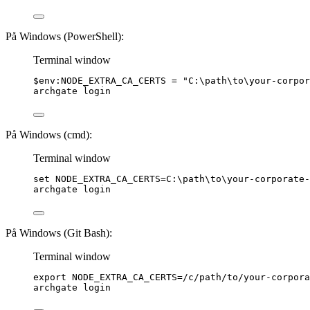
På Windows (PowerShell):
Terminal window
$env:NODE_EXTRA_CA_CERTS
=
"
C:\path\to\your-corpor
archgate login
På Windows (cmd):
Terminal window
set
NODE_EXTRA_CA_CERTS
=
C:\path\to\your-corporate-
archgate login
På Windows (Git Bash):
Terminal window
export
NODE_EXTRA_CA_CERTS
=
/
c
/
path
/
to
/
your-corpora
archgate
login