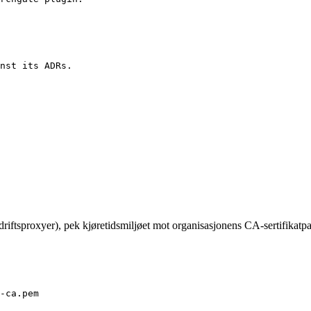
nst its ADRs.
edriftsproxyer), pek kjøretidsmiljøet mot organisasjonens CA-sertifikat
-ca
.
pem