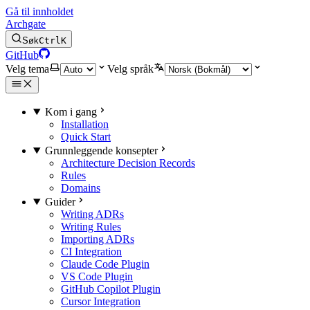
Gå til innholdet
Archgate
Søk
Ctrl
K
GitHub
Velg tema
Velg språk
Kom i gang
Installation
Quick Start
Grunnleggende konsepter
Architecture Decision Records
Rules
Domains
Guider
Writing ADRs
Writing Rules
Importing ADRs
CI Integration
Claude Code Plugin
VS Code Plugin
GitHub Copilot Plugin
Cursor Integration