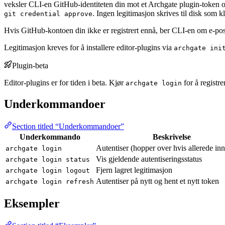
veksler CLI-en GitHub-identiteten din mot et Archgate plugin-token o
. Ingen legitimasjon skrives til disk som kla
git credential approve
Hvis GitHub-kontoen din ikke er registrert ennå, ber CLI-en om e-post
Legitimasjon kreves for å installere editor-plugins via
archgate ini
Plugin-beta
Editor-plugins er for tiden i beta. Kjør
for å registre
archgate login
Underkommandoer
Section titled “Underkommandoer”
Underkommando
Beskrivelse
Autentiser (hopper over hvis allerede in
archgate login
Vis gjeldende autentiseringsstatus
archgate login status
Fjern lagret legitimasjon
archgate login logout
Autentiser på nytt og hent et nytt token
archgate login refresh
Eksempler