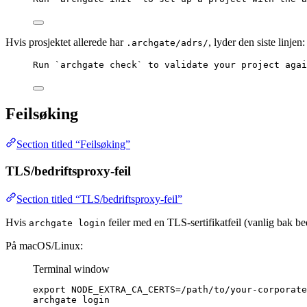
Hvis prosjektet allerede har
, lyder den siste linjen:
.archgate/adrs/
Run `archgate check` to validate your project agai
Feilsøking
Section titled “Feilsøking”
TLS/bedriftsproxy-feil
Section titled “TLS/bedriftsproxy-feil”
Hvis
feiler med en TLS-sertifikatfeil (vanlig bak b
archgate login
På macOS/Linux:
Terminal window
export
NODE_EXTRA_CA_CERTS
=
/
path
/
to
/
your-corporate
archgate
login