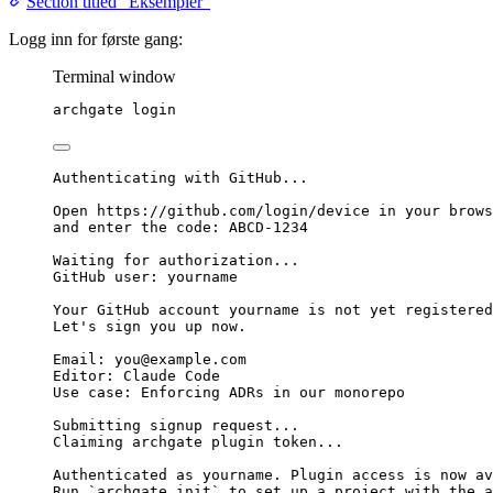
Section titled “Eksempler”
Logg inn for første gang:
Terminal window
archgate
login
Authenticating with GitHub...
Open https://github.com/login/device in your brows
and enter the code: ABCD-1234
Waiting for authorization...
GitHub user: yourname
Your GitHub account yourname is not yet registered
Let's sign you up now.
Email: 
you@example.com
Editor: Claude Code
Use case: Enforcing ADRs in our monorepo
Submitting signup request...
Claiming archgate plugin token...
Authenticated as yourname. Plugin access is now av
Run `archgate init` to set up a project with the a