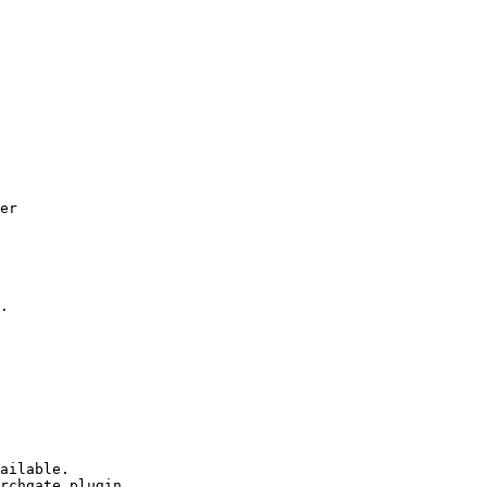
er
.
ailable.
rchgate plugin.