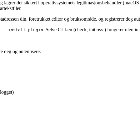
g lagrer det sikkert i operativsystemets legitimasjonsbehandler (macO
rtekstfiler.
adressen din, foretrukket editor og bruksområde, og registrerer deg au
. Selve CLI-en (check, init osv.) fungerer uten in
t --install-plugin
re deg og autentisere.
nlogget)