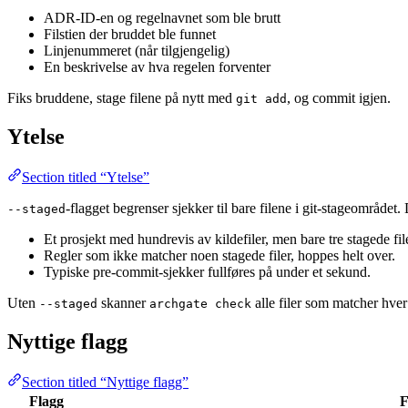
ADR-ID-en og regelnavnet som ble brutt
Filstien der bruddet ble funnet
Linjenummeret (når tilgjengelig)
En beskrivelse av hva regelen forventer
Fiks bruddene, stage filene på nytt med
, og commit igjen.
git add
Ytelse
Section titled “Ytelse”
-flagget begrenser sjekker til bare filene i git-stageområdet. 
--staged
Et prosjekt med hundrevis av kildefiler, men bare tre stagede filer
Regler som ikke matcher noen stagede filer, hoppes helt over.
Typiske pre-commit-sjekker fullføres på under et sekund.
Uten
skanner
alle filer som matcher hv
--staged
archgate check
Nyttige flagg
Section titled “Nyttige flagg”
Flagg
F