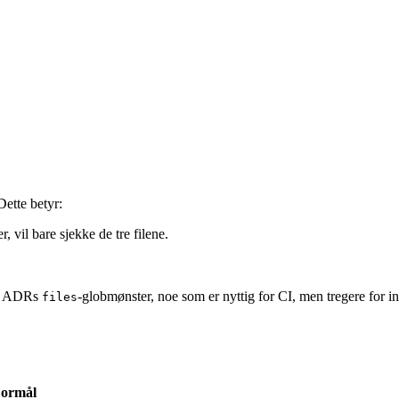
Dette betyr:
, vil bare sjekke de tre filene.
er ADRs
-globmønster, noe som er nyttig for CI, men tregere for in
files
ormål