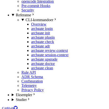
opencode Integration
Pre-commit Hooks
Security
Referanse
CLI-kommandoer
Overview
archgate login
archgate init
archgate plugin
archgate check
archgate adr
archgate review-context
archgate session-context
archgate upgrade
archgate doctor
archgate clean
Rule API
ADR Schema
Configuration
Telemetry
Privacy Policy
Eksempler
Studier
GitHub