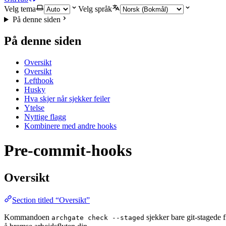
Velg tema
Velg språk
På denne siden
På denne siden
Oversikt
Oversikt
Lefthook
Husky
Hva skjer når sjekker feiler
Ytelse
Nyttige flagg
Kombinere med andre hooks
Pre-commit-hooks
Oversikt
Section titled “Oversikt”
Kommandoen
sjekker bare git-stagede 
archgate check --staged