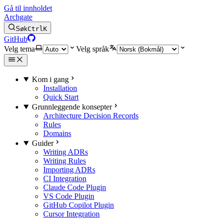
Gå til innholdet
Archgate
Søk
Ctrl
K
GitHub
Velg tema
Velg språk
Kom i gang
Installation
Quick Start
Grunnleggende konsepter
Architecture Decision Records
Rules
Domains
Guider
Writing ADRs
Writing Rules
Importing ADRs
CI Integration
Claude Code Plugin
VS Code Plugin
GitHub Copilot Plugin
Cursor Integration