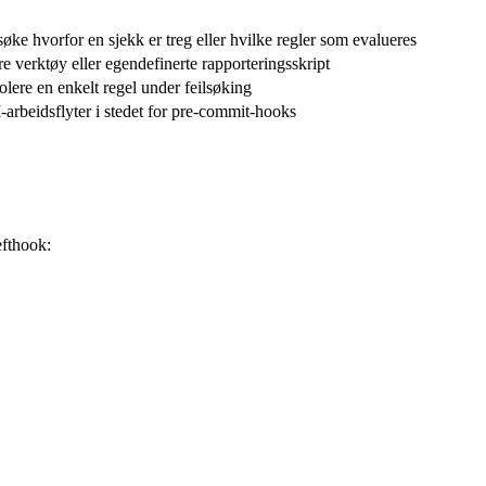
lsøke hvorfor en sjekk er treg eller hvilke regler som evalueres
re verktøy eller egendefinerte rapporteringsskript
olere en enkelt regel under feilsøking
arbeidsflyter i stedet for pre-commit-hooks
fthook: