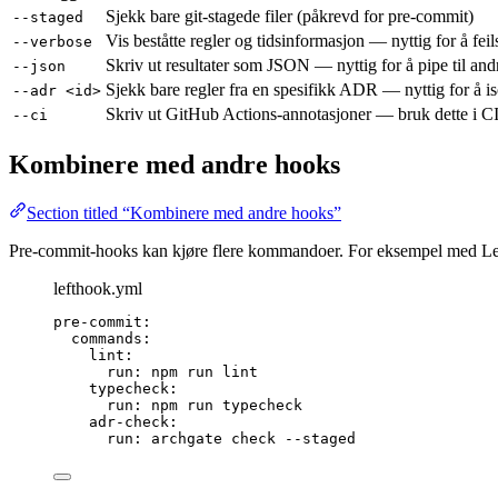
Sjekk bare git-stagede filer (påkrevd for pre-commit)
--staged
Vis beståtte regler og tidsinformasjon — nyttig for å fei
--verbose
Skriv ut resultater som JSON — nyttig for å pipe til and
--json
Sjekk bare regler fra en spesifikk ADR — nyttig for å is
--adr <id>
Skriv ut GitHub Actions-annotasjoner — bruk dette i CI-
--ci
Kombinere med andre hooks
Section titled “Kombinere med andre hooks”
Pre-commit-hooks kan kjøre flere kommandoer. For eksempel med Le
lefthook.yml
pre-commit
:
commands
:
lint
:
run
: 
npm run lint
typecheck
:
run
: 
npm run typecheck
adr-check
:
run
: 
archgate check --staged