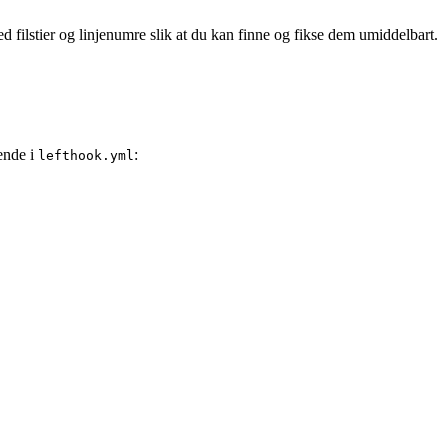
ed filstier og linjenumre slik at du kan finne og fikse dem umiddelbart.
gende i
:
lefthook.yml