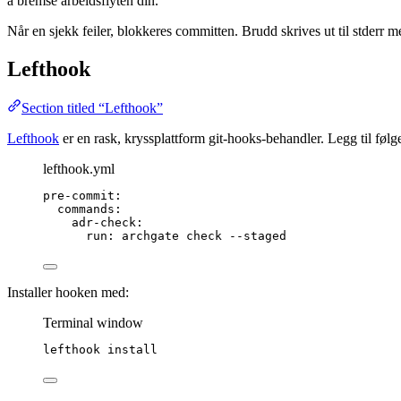
å bremse arbeidsflyten din.
Når en sjekk feiler, blokkeres committen. Brudd skrives ut til stderr m
Lefthook
Section titled “Lefthook”
Lefthook
er en rask, kryssplattform git-hooks-behandler. Legg til føl
lefthook.yml
pre-commit
:
commands
:
adr-check
:
run
: 
archgate check --staged
Installer hooken med:
Terminal window
lefthook
install