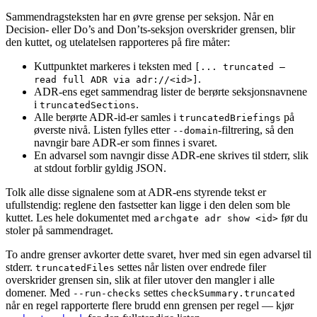
Sammendragsteksten har en øvre grense per seksjon. Når en
Decision- eller Do’s and Don’ts-seksjon overskrider grensen, blir
den kuttet, og utelatelsen rapporteres på fire måter:
Kuttpunktet markeres i teksten med
[... truncated —
.
read full ADR via adr://<id>]
ADR-ens eget sammendrag lister de berørte seksjonsnavnene
i
.
truncatedSections
Alle berørte ADR-id-er samles i
på
truncatedBriefings
øverste nivå. Listen fylles etter
-filtrering, så den
--domain
navngir bare ADR-er som finnes i svaret.
En advarsel som navngir disse ADR-ene skrives til stderr, slik
at stdout forblir gyldig JSON.
Tolk alle disse signalene som at ADR-ens styrende tekst er
ufullstendig: reglene den fastsetter kan ligge i den delen som ble
kuttet. Les hele dokumentet med
før du
archgate adr show <id>
stoler på sammendraget.
To andre grenser avkorter dette svaret, hver med sin egen advarsel til
stderr.
settes når listen over endrede filer
truncatedFiles
overskrider grensen sin, slik at filer utover den mangler i alle
domener. Med
settes
--run-checks
checkSummary.truncated
når en regel rapporterte flere brudd enn grensen per regel — kjør