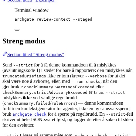
Terminal window
archgate
review-context
--staged
Streng modus
Section titled “Streng modus”
Send
for å få denne kommandoen til å mislykkes
--strict
(avslutningskode 1) i stedet for bare å rapportere: den mislykkes når
ikke er tom (krever
for at det
truncatedBriefings
--verbose
skal være noe å avkorte), eller, med
, når den
--run-checks
gjenbrukte
eller
checkSummary.warningsExceeded
er
.
checkSummary.strictAdvisoryExceeded
true
--strict
mislykkes
ikke
ved vanlige regelbrudd
(
/
) — denne kommandoen
checkSummary.failed
ruleErrors
forblir en kontekstgenerator for agenter, ikke en ny samsvarssperre;
bruk
for å sperre på regelbrudd. En
-feil
archgate check
--strict
skriver ut hele JSON-svaret først, og logger deretter årsaken til stderr
før den avslutter.
løses på samme måte som
:
--strict
archgate check --strict