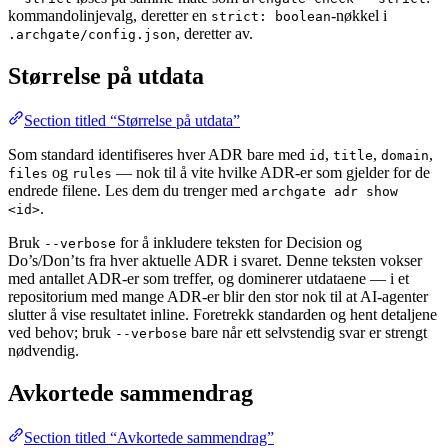
kommandolinjevalg, deretter en
-nøkkel i
strict: boolean
, deretter av.
.archgate/config.json
Størrelse på utdata
Section titled “Størrelse på utdata”
Som standard identifiseres hver ADR bare med
,
,
,
id
title
domain
og
— nok til å vite hvilke ADR-er som gjelder for de
files
rules
endrede filene. Les dem du trenger med
archgate adr show
.
<id>
Bruk
for å inkludere teksten for Decision og
--verbose
Do’s/Don’ts fra hver aktuelle ADR i svaret. Denne teksten vokser
med antallet ADR-er som treffer, og dominerer utdataene — i et
repositorium med mange ADR-er blir den stor nok til at AI-agenter
slutter å vise resultatet inline. Foretrekk standarden og hent detaljene
ved behov; bruk
bare når ett selvstendig svar er strengt
--verbose
nødvendig.
Avkortede sammendrag
Section titled “Avkortede sammendrag”