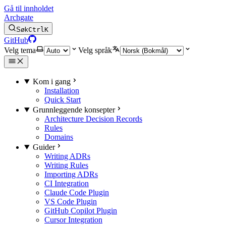
Gå til innholdet
Archgate
Søk
Ctrl
K
GitHub
Velg tema
Velg språk
Kom i gang
Installation
Quick Start
Grunnleggende konsepter
Architecture Decision Records
Rules
Domains
Guider
Writing ADRs
Writing Rules
Importing ADRs
CI Integration
Claude Code Plugin
VS Code Plugin
GitHub Copilot Plugin
Cursor Integration