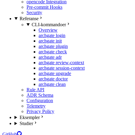
opencode Integration
Pre-commit Hooks
Security
Referanse
CLI-kommandoer
Overview
archgate login
archgate init
archgate plugin
archgate check
archgate adr
archgate review-context
archgate session-context
archgate upgrade
archgate doctor
archgate clean
Rule API
ADR Schema
Configuration
Telemetry
Privacy Policy
Eksempler
Studier
GitHub