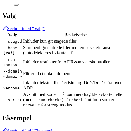
Valg
Section titled “Valg”
Valg
Beskrivelse
Inkluder kun git-stagede filer
--staged
Sammenlign endrede filer mot en basisreferanse
--base
(autodetekteres hvis utelatt)
[ref]
--run-
Inkluder resultater fra ADR-samsvarskontroller
checks
--domain
Filtrer til et enkelt domene
<domain>
Inkluder teksten for Decision og Do’s/Don’ts fra hver
--
ADR
verbose
Avslutt med kode 1 når sammendrag ble avkortet, eller
(med
) når
fant funn som er
--strict
--run-checks
check
relevante for streng modus
Eksempel
Section titled “Eksempel”